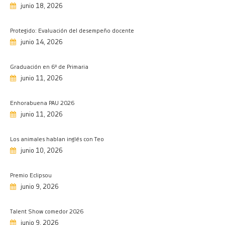
11/06/2026
junio 18, 2026
Los animales hablan inglés con Teo
10/06/2026
Protegido: Evaluación del desempeño docente
junio 14, 2026
Premio Eclipsou
09/06/2026
Graduación en 6º de Primaria
Talent Show comedor 2026
junio 11, 2026
09/06/2026
Chegan as graduacións de Infantil e
Enhorabuena PAU 2026
Primaria
junio 11, 2026
08/06/2026
De viaje a Francia…
Los animales hablan inglés con Teo
05/06/2026
junio 10, 2026
1º de Primaria, a Fervenzaventura…
Premio Eclipsou
03/06/2026
junio 9, 2026
Let our smiles change the world
01/06/2026
Talent Show comedor 2026
Brillante exhibición de patinaje
junio 9, 2026