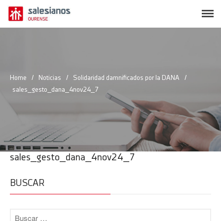
SALESIANOS OURENSE
Página web oficial del Colegio Salesianos de Ourense
Conócenos
Polos Creativos
Home
/
Noticias
/
Solidaridad damnificados por la DANA
/
sales_gesto_dana_4nov24_7
Oferta educativa
Actividades y servicios
Secretaría
ANPA
Trabaja con nosotros
sales_gesto_dana_4nov24_7
Contacto
BUSCAR