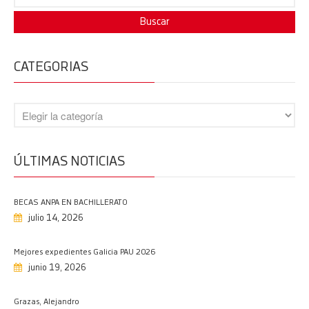
CATEGORIAS
BECAS ANPA EN BACHILLERATO
14/07/2026
Mejores expedientes Galicia PAU
2026
19/06/2026
ÚLTIMAS NOTICIAS
Grazas, Alejandro
18/06/2026
Protegido: Evaluación del
BECAS ANPA EN BACHILLERATO
julio 14, 2026
desempeño docente
14/06/2026
Mejores expedientes Galicia PAU 2026
Graduación en 6º de Primaria
junio 19, 2026
11/06/2026
Enhorabuena PAU 2026
Grazas, Alejandro