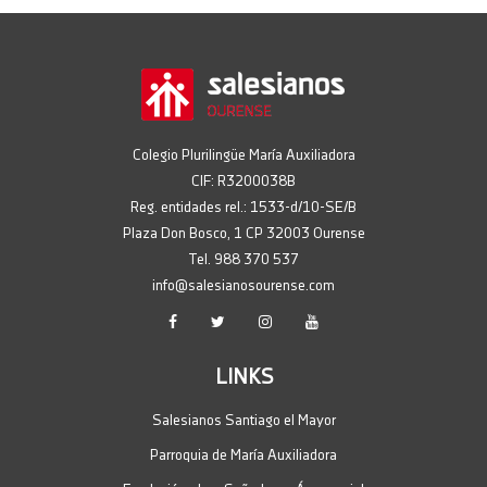
03/05/2026
Te recordamos con cariño
01/05/2026
Viaje de 4º ESO a Italia
30/04/2026
Colegio Plurilingüe María Auxiliadora
CreArte: actividad extraescolar
CIF: R3200038B
productiva
Reg. entidades rel.: 1533-d/10-SE/B
28/04/2026
Plaza Don Bosco, 1 CP 32003 Ourense
Tel. 988 370 537
Grabando, grabando…
info@salesianosourense.com
28/04/2026
Estivemos na Olimpiada TELECO en
Vigo
LINKS
24/04/2026
Aprendiendo hockey
Salesianos Santiago el Mayor
24/04/2026
Parroquia de María Auxiliadora
Celebramos el Día del Libro