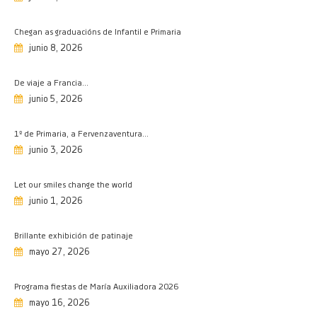
27/05/2026
Chegan as graduacións de Infantil e Primaria
Programa fiestas de María
junio 8, 2026
Auxiliadora 2026
16/05/2026
De viaje a Francia…
Investigando a Prehistoria
junio 5, 2026
15/05/2026
Olimpiada matemática, fase
1º de Primaria, a Fervenzaventura…
provincial
junio 3, 2026
11/05/2026
Salesianos en la liga Maker Dron
Let our smiles change the world
08/05/2026
junio 1, 2026
Semana de Educación Vial
Brillante exhibición de patinaje
08/05/2026
mayo 27, 2026
Premio extraordinario de
bachillerato
Programa fiestas de María Auxiliadora 2026
08/05/2026
mayo 16, 2026
Feliz día de la madre