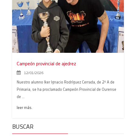
11/06/2026
Los animales hablan inglés con Teo
10/06/2026
Premio Eclipsou
09/06/2026
Talent Show comedor 2026
09/06/2026
Campeón provincial de ajedrez
Chegan as graduacións de Infantil e
Primaria
12/01/2026
08/06/2026
Nuestro alumno Iker Ignacio Rodríguez Cerrada, de 2º A de
Primaria, se ha proclamado Campeón Provincial de Ourense
De viaje a Francia…
05/06/2026
de ...
1º de Primaria, a Fervenzaventura…
leer más.
03/06/2026
Let our smiles change the world
BUSCAR
01/06/2026