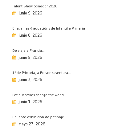
Celebramos el Día del Libro
Talent Show comedor 2026
23/04/2026
junio 9, 2026
Olimpiada matemática
23/04/2026
Chegan as graduacións de Infantil e Primaria
Premiados concurso ANPA Día del
junio 8, 2026
Libro 2026
23/04/2026
De viaje a Francia…
junio 5, 2026
Cultura de la patata en Xinzo de
Limia
21/04/2026
1º de Primaria, a Fervenzaventura…
junio 3, 2026
De Erasmus plus por Alemania
18/04/2026
Let our smiles change the world
Intercambio Salesianos Ourense-
junio 1, 2026
Salesianos Porto
17/04/2026
Brillante exhibición de patinaje
Sensibilización no Día do Autismo
mayo 27, 2026
02/04/2026