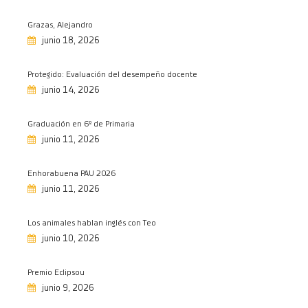
Feliz día de la madre
Grazas, Alejandro
03/05/2026
junio 18, 2026
Te recordamos con cariño
01/05/2026
Protegido: Evaluación del desempeño docente
Viaje de 4º ESO a Italia
junio 14, 2026
30/04/2026
Graduación en 6º de Primaria
CreArte: actividad extraescolar
junio 11, 2026
productiva
28/04/2026
Enhorabuena PAU 2026
Grabando, grabando…
junio 11, 2026
28/04/2026
Estivemos na Olimpiada TELECO en
Los animales hablan inglés con Teo
Vigo
junio 10, 2026
24/04/2026
Aprendiendo hockey
Premio Eclipsou
24/04/2026
junio 9, 2026