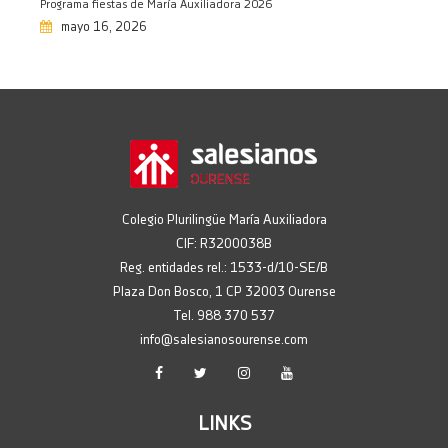
Programa fiestas de María Auxiliadora 2026
Salesianos en el campeonato
mayo 16, 2026
galego de ajedrez
01/04/2026
Intercambio Salesianos – Sainte
Marthe Chavagnes
27/03/2026
Intercambio Salesianos Ourense –
Salesianos Porto
26/03/2026
Colegio Plurilingüe María Auxiliadora
Mandarina solidaria
CIF: R3200038B
26/03/2026
Reg. entidades rel.: 1533-d/10-SE/B
Plaza Don Bosco, 1 CP 32003 Ourense
Convivencias cristiás 4º-5º-6º
Tel. 988 370 537
Primaria
info@salesianosourense.com
25/03/2026
Arte y Pascua
25/03/2026
LINKS
Contacontos con… Tragalibros