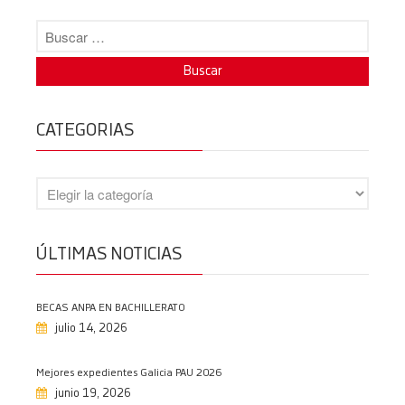
Brillante exhibición de patinaje
27/05/2026
Programa fiestas de María
Auxiliadora 2026
16/05/2026
CATEGORIAS
Investigando a Prehistoria
15/05/2026
Olimpiada matemática, fase
provincial
11/05/2026
ÚLTIMAS NOTICIAS
Salesianos en la liga Maker Dron
08/05/2026
Semana de Educación Vial
BECAS ANPA EN BACHILLERATO
08/05/2026
julio 14, 2026
Premio extraordinario de
bachillerato
Mejores expedientes Galicia PAU 2026
08/05/2026
junio 19, 2026