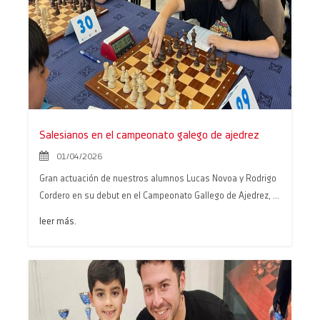
BECAS ANPA EN BACHILLERATO
14/07/2026
Mejores expedientes Galicia PAU
Salesianos en el campeonato galego de ajedrez
2026
01/04/2026
19/06/2026
Gran actuación de nuestros alumnos Lucas Novoa y Rodrigo
Grazas, Alejandro
Cordero en su debut en el Campeonato Gallego de Ajedrez, ...
18/06/2026
leer más.
Protegido: Evaluación del
desempeño docente
14/06/2026
Graduación en 6º de Primaria
11/06/2026
Enhorabuena PAU 2026