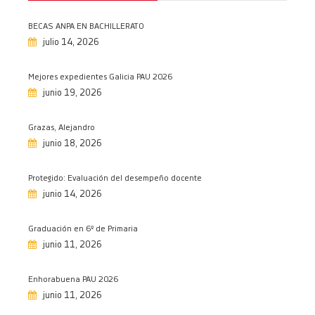
11/06/2026
Los animales hablan inglés con Teo
BECAS ANPA EN BACHILLERATO
10/06/2026
julio 14, 2026
Premio Eclipsou
Mejores expedientes Galicia PAU 2026
09/06/2026
junio 19, 2026
Talent Show comedor 2026
09/06/2026
Grazas, Alejandro
Chegan as graduacións de Infantil e
junio 18, 2026
Primaria
08/06/2026
Protegido: Evaluación del desempeño docente
junio 14, 2026
De viaje a Francia…
05/06/2026
Graduación en 6º de Primaria
1º de Primaria, a Fervenzaventura…
junio 11, 2026
03/06/2026
Let our smiles change the world
Enhorabuena PAU 2026
01/06/2026
junio 11, 2026
Brillante exhibición de patinaje