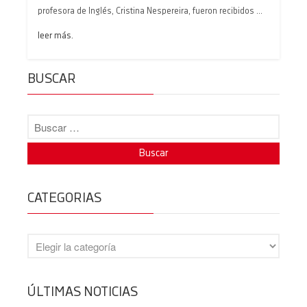
profesora de Inglés, Cristina Nespereira, fueron recibidos ...
leer más.
BECAS ANPA EN BACHILLERATO
BUSCAR
14/07/2026
Mejores expedientes Galicia PAU
2026
19/06/2026
Grazas, Alejandro
18/06/2026
CATEGORIAS
Protegido: Evaluación del
desempeño docente
14/06/2026
Graduación en 6º de Primaria
11/06/2026
ÚLTIMAS NOTICIAS
Enhorabuena PAU 2026