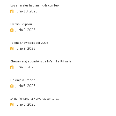
27/05/2026
Los animales hablan inglés con Teo
junio 10, 2026
Programa fiestas de María
Auxiliadora 2026
Premio Eclipsou
16/05/2026
junio 9, 2026
Investigando a Prehistoria
15/05/2026
Talent Show comedor 2026
Olimpiada matemática, fase
junio 9, 2026
provincial
11/05/2026
Chegan as graduacións de Infantil e Primaria
junio 8, 2026
Salesianos en la liga Maker Dron
08/05/2026
De viaje a Francia…
Semana de Educación Vial
junio 5, 2026
08/05/2026
Premio extraordinario de
1º de Primaria, a Fervenzaventura…
bachillerato
junio 3, 2026
08/05/2026