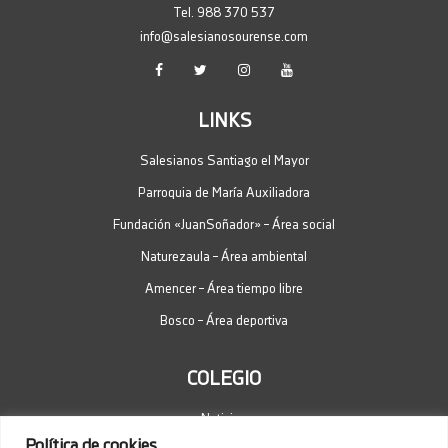
23/04/2026
Tel. 988 370 537
info@salesianosourense.com
Olimpiada matemática
23/04/2026
Premiados concurso ANPA Día del
Libro 2026
LINKS
23/04/2026
Salesianos Santiago el Mayor
Cultura de la patata en Xinzo de
Parroquia de María Auxiliadora
Limia
21/04/2026
Fundación «JuanSoñador» – Área social
De Erasmus plus por Alemania
Naturezaula – Área ambiental
18/04/2026
Amencer – Área tiempo libre
Intercambio Salesianos Ourense-
Bosco – Área deportiva
Salesianos Porto
17/04/2026
COLEGIO
Sensibilización no Día do Autismo
02/04/2026
Noticias
Salesianos en el campeonato
Política de cookies