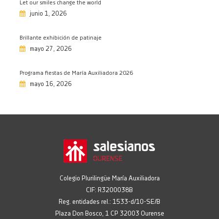
Feliz día de la madre
Let our smiles change the world
03/05/2026
junio 1, 2026
Te recordamos con cariño
Brillante exhibición de patinaje
01/05/2026
mayo 27, 2026
Viaje de 4º ESO a Italia
30/04/2026
Programa fiestas de María Auxiliadora 2026
CreArte: actividad extraescolar
mayo 16, 2026
productiva
28/04/2026
Grabando, grabando…
28/04/2026
Estivemos na Olimpiada TELECO en
Vigo
24/04/2026
Colegio Plurilingüe María Auxiliadora
Aprendiendo hockey
CIF: R3200038B
24/04/2026
Reg. entidades rel.: 1533-d/10-SE/B
Celebramos el Día del Libro
Plaza Don Bosco, 1 CP 32003 Ourense