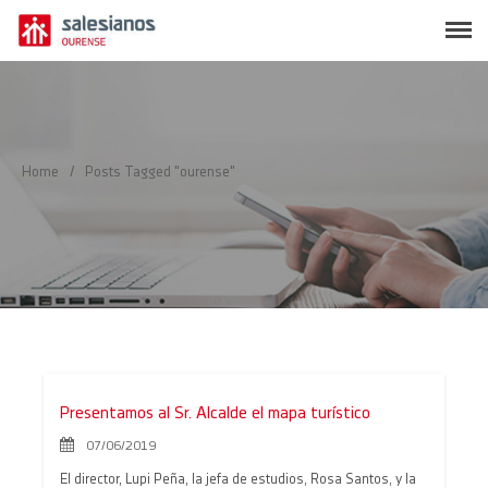
SALESIANOS OURENSE
Página web oficial del Colegio Salesianos de Ourense
Conócenos
Polos Creativos
Home
/
Posts Tagged "ourense"
Oferta educativa
Actividades y servicios
Secretaría
ANPA
Trabaja con nosotros
Contacto
Presentamos al Sr. Alcalde el mapa turístico
07/06/2019
El director, Lupi Peña, la jefa de estudios, Rosa Santos, y la