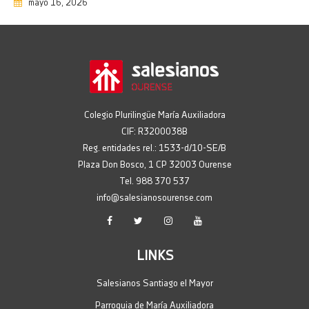
Feliz día de la madre
mayo 16, 2026
03/05/2026
Te recordamos con cariño
01/05/2026
Viaje de 4º ESO a Italia
30/04/2026
Colegio Plurilingüe María Auxiliadora
CreArte: actividad extraescolar
CIF: R3200038B
productiva
28/04/2026
Reg. entidades rel.: 1533-d/10-SE/B
Plaza Don Bosco, 1 CP 32003 Ourense
Grabando, grabando…
Tel. 988 370 537
28/04/2026
info@salesianosourense.com
Estivemos na Olimpiada TELECO en
Vigo
24/04/2026
LINKS
Aprendiendo hockey
24/04/2026
Salesianos Santiago el Mayor
Celebramos el Día del Libro
Parroquia de María Auxiliadora