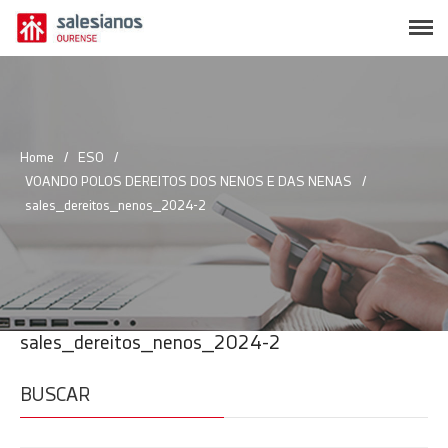
SALESIANOS OURENSE
Página web oficial del Colegio Salesianos de Ourense
Conócenos
Polos Creativos
Home
/
ESO
/
VOANDO POLOS DEREITOS DOS NENOS E DAS NENAS
/
Oferta educativa
sales_dereitos_nenos_2024-2
Actividades y servicios
Secretaría
ANPA
Trabaja con nosotros
sales_dereitos_nenos_2024-2
Contacto
BUSCAR