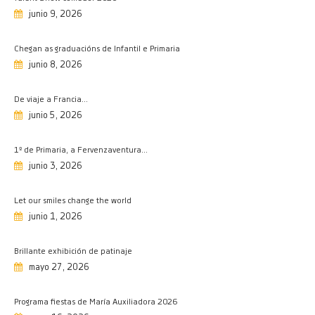
27/05/2026
junio 9, 2026
Programa fiestas de María
Chegan as graduacións de Infantil e Primaria
Auxiliadora 2026
junio 8, 2026
16/05/2026
Investigando a Prehistoria
De viaje a Francia…
15/05/2026
junio 5, 2026
Olimpiada matemática, fase
provincial
1º de Primaria, a Fervenzaventura…
11/05/2026
junio 3, 2026
Salesianos en la liga Maker Dron
08/05/2026
Let our smiles change the world
junio 1, 2026
Semana de Educación Vial
08/05/2026
Brillante exhibición de patinaje
Premio extraordinario de
mayo 27, 2026
bachillerato
08/05/2026
Programa fiestas de María Auxiliadora 2026