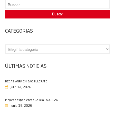
BECAS ANPA EN BACHILLERATO
CATEGORIAS
14/07/2026
Mejores expedientes Galicia PAU
2026
19/06/2026
Grazas, Alejandro
ÚLTIMAS NOTICIAS
18/06/2026
Protegido: Evaluación del
BECAS ANPA EN BACHILLERATO
desempeño docente
julio 14, 2026
14/06/2026
Graduación en 6º de Primaria
Mejores expedientes Galicia PAU 2026
11/06/2026
junio 19, 2026
Enhorabuena PAU 2026