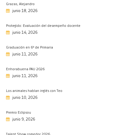
11/06/2026
Grazas, Alejandro
junio 18, 2026
Los animales hablan inglés con Teo
10/06/2026
Protegido: Evaluación del desempeño docente
Premio Eclipsou
junio 14, 2026
09/06/2026
Talent Show comedor 2026
Graduación en 6º de Primaria
09/06/2026
junio 11, 2026
Chegan as graduacións de Infantil e
Primaria
Enhorabuena PAU 2026
08/06/2026
junio 11, 2026
De viaje a Francia…
Los animales hablan inglés con Teo
05/06/2026
junio 10, 2026
1º de Primaria, a Fervenzaventura…
03/06/2026
Premio Eclipsou
Let our smiles change the world
junio 9, 2026
01/06/2026
Brillante exhibición de patinaje
Talent Show comedor 2026