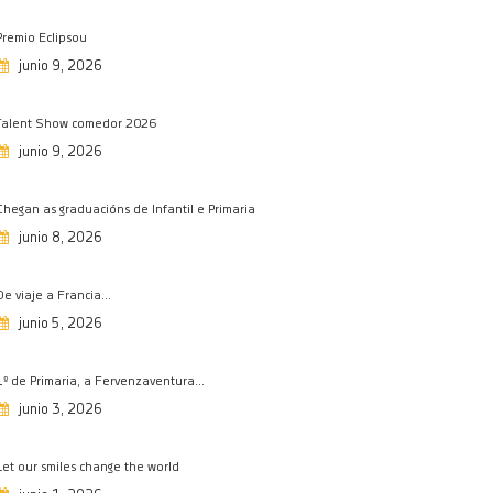
27/05/2026
Premio Eclipsou
Programa fiestas de María
junio 9, 2026
Auxiliadora 2026
16/05/2026
Talent Show comedor 2026
Investigando a Prehistoria
junio 9, 2026
15/05/2026
Olimpiada matemática, fase
Chegan as graduacións de Infantil e Primaria
provincial
junio 8, 2026
11/05/2026
Salesianos en la liga Maker Dron
De viaje a Francia…
08/05/2026
junio 5, 2026
Semana de Educación Vial
08/05/2026
1º de Primaria, a Fervenzaventura…
Premio extraordinario de
junio 3, 2026
bachillerato
08/05/2026
Let our smiles change the world
Feliz día de la madre