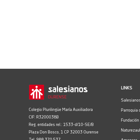
LINKS
Salesianos
Colegio Plurilingüe María Auxiliadora
Parroquia 
CIF: R3200038B
Fundación 
Reg. entidades rel.: 1533-d/10-SE/B
Naturezaul
Plaza Don Bosco, 1 CP 32003 Ourense
Tel. 988 370 537