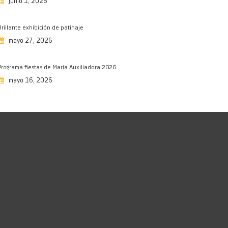
junio 1, 2026
03/05/2026
Te recordamos con cariño
Brillante exhibición de patinaje
01/05/2026
mayo 27, 2026
Viaje de 4º ESO a Italia
30/04/2026
Programa fiestas de María Auxiliadora 2026
CreArte: actividad extraescolar
mayo 16, 2026
productiva
28/04/2026
Grabando, grabando…
28/04/2026
Estivemos na Olimpiada TELECO en
Vigo
24/04/2026
Aprendiendo hockey
24/04/2026
Celebramos el Día del Libro
23/04/2026