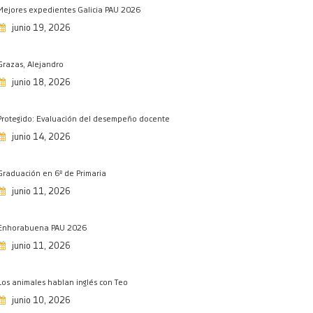
Mejores expedientes Galicia PAU 2026
Los animales hablan inglés con Teo
junio 19, 2026
10/06/2026
Premio Eclipsou
Grazas, Alejandro
09/06/2026
junio 18, 2026
Talent Show comedor 2026
09/06/2026
Protegido: Evaluación del desempeño docente
Chegan as graduacións de Infantil e
junio 14, 2026
Primaria
08/06/2026
Graduación en 6º de Primaria
De viaje a Francia…
junio 11, 2026
05/06/2026
1º de Primaria, a Fervenzaventura…
Enhorabuena PAU 2026
03/06/2026
junio 11, 2026
Let our smiles change the world
01/06/2026
Los animales hablan inglés con Teo
junio 10, 2026
Brillante exhibición de patinaje