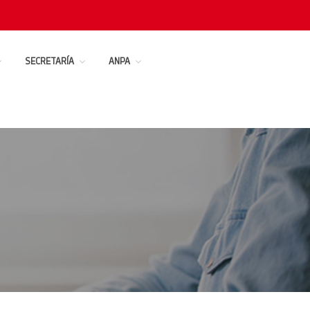
SECRETARÍA
ANPA
Conócenos
Polos Creativos
Oferta educativa
Actividades y servicios
Secretaría
ANPA
Trabaja con nosotros
Contacto