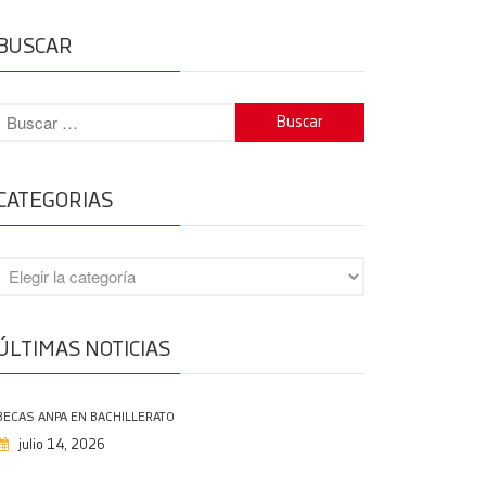
BUSCAR
BECAS ANPA EN BACHILLERATO
14/07/2026
Mejores expedientes Galicia PAU
2026
CATEGORIAS
19/06/2026
Grazas, Alejandro
18/06/2026
Protegido: Evaluación del
desempeño docente
ÚLTIMAS NOTICIAS
14/06/2026
Graduación en 6º de Primaria
11/06/2026
BECAS ANPA EN BACHILLERATO
julio 14, 2026
Enhorabuena PAU 2026
11/06/2026