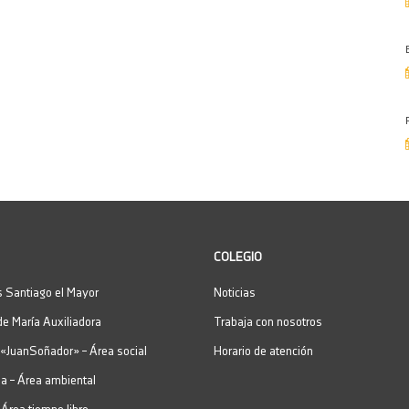
COLEGIO
 Santiago el Mayor
Noticias
de María Auxiliadora
Trabaja con nosotros
«JuanSoñador» – Área social
Horario de atención
a – Área ambiental