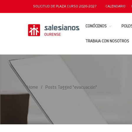
SOLICITUD DE PLAZA CURSO 2026-2027
CALENDARIO
CONÓCENOS
POLOS
TRABAJA CON NOSOTROS
SALESIANOS OURENSE
Página web oficial del Colegio Salesianos de Ourense
Home
/
Posts Tagged "evacuación"